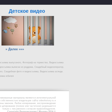
Детское видео
» Далее »»»
осъемка выпускного, Фотограф на торжество, Видеосъемка
деосъемка выписки из роддома, Свадебный видеооператор,
го, Свадебная фото и видеосъемка, Видеосъемка асянди,
ъемка юбилея
ликованные материалы являются интеллектуальной
собственностью владельцев сайта videohistory.ru и
ены законом. Любое копирование, воспроизведение
и цитирование (полное или частичное) разрешается
только с письменного согласия правообладателя.
Copyright Видеоистория | Москва 2014 ©