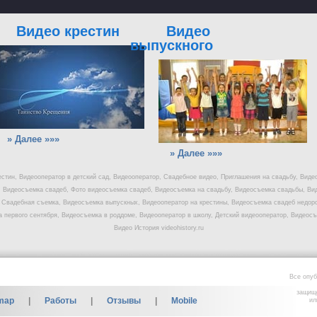
Видео крестин
Видео
выпускного
» Далее »»»
» Далее »»»
естин, Видеооператор в детский сад, Видеооператор, Свадебное видео, Приглашения на свадьбу, Виде
у, Видеосъемка свадеб, Фото видеосъемка свадеб, Видеосъемка на свадьбу, Видеосъемка свадьбы, Ви
 Свадебная съемка, Видеосъемка выпускных, Видеооператор на крестины, Видеосъемка свадеб недоро
 первого сентября, Видеосъемка в роддоме, Видеооператор в школу, Детский видеооператор, Видеос
Видео История videohistory.ru
Все опуб
защищ
map
|
Работы
|
Отзывы
|
Mobile
ил