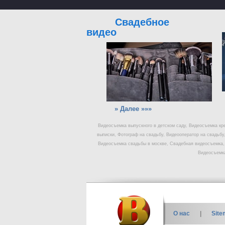
Свадебное
видео
» Далее »»»
Видеосъемка выпускного в детском саду, Видеосъемка кр
выписки, Фотограф на свадьбу, Видеооператор на свадьб
Видеосъемка свадьбы в москве, Свадебная видеосъемка,
Видеосъемка
О нас
|
Site