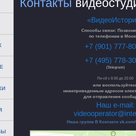
Контакты
видеостуд
«ВидеоИстори
Способы связи: Позвони
по телефонам в Моск
+7 (901) 777-80
К
+7 (495) 778-30
Е
(Telegram)
Пн-сб с 9.00 до 20.00
или воспользуйтес
КИ
нижеприведенным адресом элект
для отправления сообщ
Наш e-mail:
Я
videooperator@inte
Наша группа В Контакте vk.com
БЫ