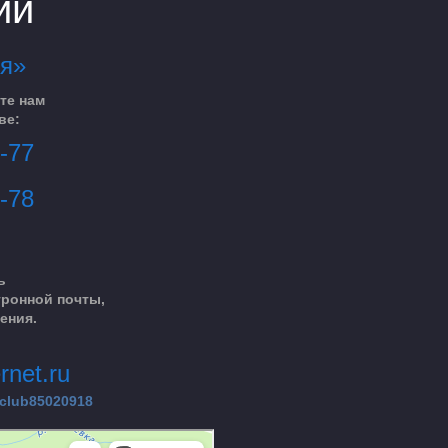
ии
я»
те нам
ве:
-77
-78
ь
ронной почты,
ения.
rnet.ru
/club85020918