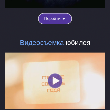
Перейти ►
Видеосъемка
юбилея