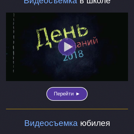
Видеосъемка
в школе
Перейти ►
Видеосъемка
юбилея