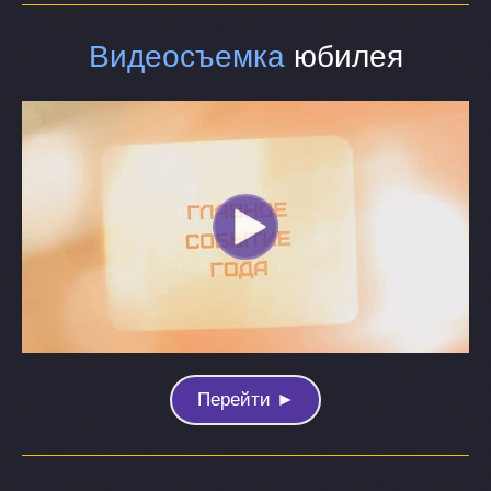
Видеосъемка
юбилея
Перейти ►